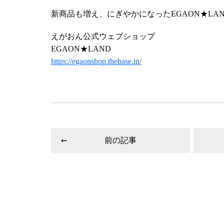
新商品も増え、にぎやかになったEGAON★LA
えがおん公式ウェブショップ
EGAON★LAND
https://egaonshop.thebase.in/
前の記事